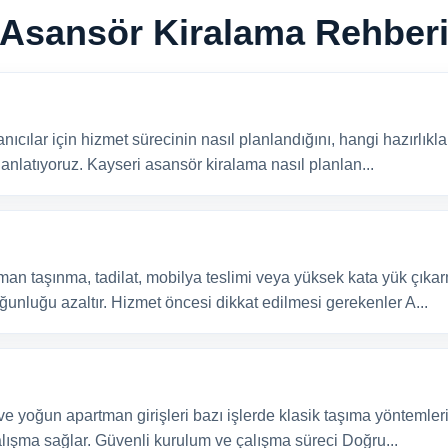
ğunluğu ...
kiralama hizmeti bu noktada 
Asansör Kiralama Rehber
Devamı Oku ›
Kayseri Özvatan asa
cılar için hizmet sürecinin nasıl planlandığını, hangi hazırlıkla
rar verirken sadece fiyat
Bu rehber, Kayseri Özvatan
 anlatıyoruz. Kayseri asansör kiralama nasıl planlan...
, ekip deneyimi ve iş
isteyenler için hazırlandı.
öncesi ...
kullanım alanları ve dikkat 
Devamı Oku ›
an taşınma, tadilat, mobilya teslimi veya yüksek kata yük çıkar
unluğu azaltır. Hizmet öncesi dikkat edilmesi gerekenler A...
Kayseri Sarıoğlan a
yan kullanıcılar için
Kayseri Sarıoğlan asansör k
ıkların yapılması
mobilya teslimi veya yüksek
cağını sade b...
planlama hem zamanı kısaltı
ve yoğun apartman girişleri bazı işlerde klasik taşıma yöntemlerin
Devamı Oku ›
lışma sağlar. Güvenli kurulum ve çalışma süreci Doğru...