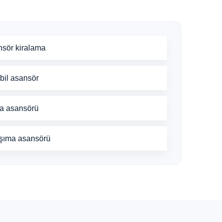
nsör kiralama
bil asansör
ma asansörü
aşıma asansörü