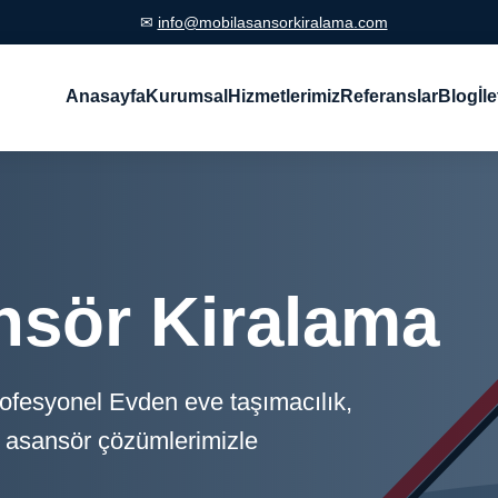
✉
info@mobilasansorkiralama.com
Anasayfa
Kurumsal
Hizmetlerimiz
Referanslar
Blog
İl
nsör Kiralama
rofesyonel Evden eve taşımacılık,
il asansör çözümlerimizle