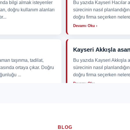
nda bilgi almak isteyenler
Bu yazıda Kayseri Hacılar a
an, doğru kullanım alanları
sürecinin nasıl planlandığını
r...
doğru firma seçerken nelere 
Devamı Oku ›
Kayseri Akkışla asa
aman taşınma, tadilat,
Bu yazıda Kayseri Akkışla a
rasında ortaya çıkar. Doğru
sürecinin nasıl planlandığını
ğunluğu ...
doğru firma seçerken nelere 
Devamı Oku ›
Kayseri Develi asan
aman taşınma, tadilat,
Kayseri’de yüksek katlı bina
rasında ortaya çıkar. Doğru
bazı işlerde klasik taşıma y
BLOG