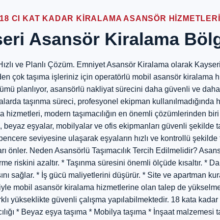
18 CI KAT KADAR KIRALAMA ASANSÖR HIZMETLER
eri Asansör Kiralama Bölg
ızlı ve Planlı Çözüm. Emniyet Asansör Kiralama olarak Kayseri v
den çok taşıma işleriniz için operatörlü mobil asansör kiralama 
mü planlıyor, asansörlü nakliyat sürecini daha güvenli ve daha 
nalarda taşınma süreci, profesyonel ekipman kullanılmadığında
 hizmetleri, modern taşımacılığın en önemli çözümlerinden biri h
 beyaz eşyalar, mobilyalar ve ofis ekipmanları güvenli şekilde t
ncere seviyesine ulaşarak eşyaların hızlı ve kontrollü şekilde
arı önler. Neden Asansörlü Taşımacılık Tercih Edilmelidir? Asans
me riskini azaltır. * Taşınma süresini önemli ölçüde kısaltır. *
sını sağlar. * İş gücü maliyetlerini düşürür. * Site ve apartman k
iyle mobil asansör kiralama hizmetlerine olan talep de yükselm
lı yükseklikte güvenli çalışma yapılabilmektedir. 18 kata kadar 
ılığı * Beyaz eşya taşıma * Mobilya taşıma * İnşaat malzemesi taş