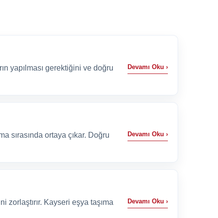
daha düzenli bir ça...
i
nsör kiralama
Devamı Oku ›
rın yapılması gerektiğini ve doğru
 asansör kiralama hakkında bilgi almak
 Amaç, hizmeti gereksiz abartmadan, doğru
edilmesi gereken noktalarla açıklamakt...
Devamı Oku ›
ma sırasında ortaya çıkar. Doğru
sansör kiralama
iralama ihtiyacı çoğu zaman taşınma, tadilat,
 kata yük çıkarma sırasında ortaya çıkar. Doğru
r hem de bina içi yoğunlu...
Devamı Oku ›
i zorlaştırır. Kayseri eşya taşıma