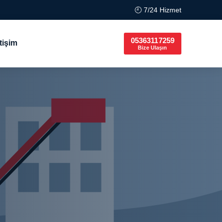
🕘 7/24 Hizmet
05363117259
etişim
Bize Ulaşın