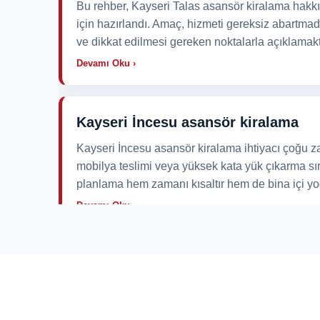
Bu rehber, Kayseri Talas asansör kiralama hakkı
için hazırlandı. Amaç, hizmeti gereksiz abartmad
ve dikkat edilmesi gereken noktalarla açıklamaktı
Devamı Oku ›
Kayseri İncesu asansör kiralama
Kayseri İncesu asansör kiralama ihtiyacı çoğu z
mobilya teslimi veya yüksek kata yük çıkarma sı
planlama hem zamanı kısaltır hem de bina içi yo
Devamı Oku ›
Kayseri Bünyan asansör kiralama
Kayseri Bünyan asansör kiralama ihtiyacı çoğu z
mobilya teslimi veya yüksek kata yük çıkarma sı