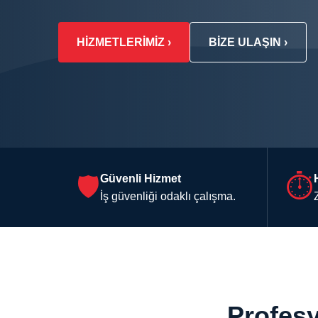
HIZMETLERIMIZ ›
BIZE ULAŞIN ›
🛡
Güvenli Hizmet
⏱
İş güvenliği odaklı çalışma.
Profes