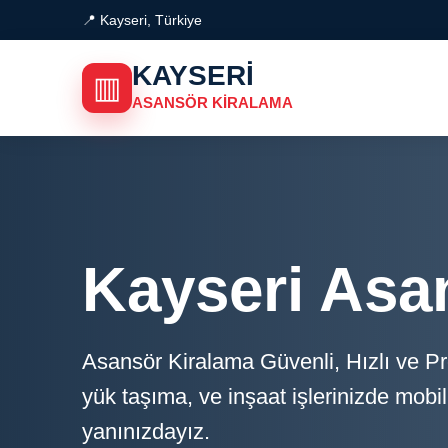
📍 Kayseri, Türkiye
KAYSERI
▥
ASANSÖR KIRALAMA
Kayseri Asa
Asansör Kiralama Güvenli, Hızlı ve P
yük taşıma, ve inşaat işlerinizde mob
yanınızdayız.