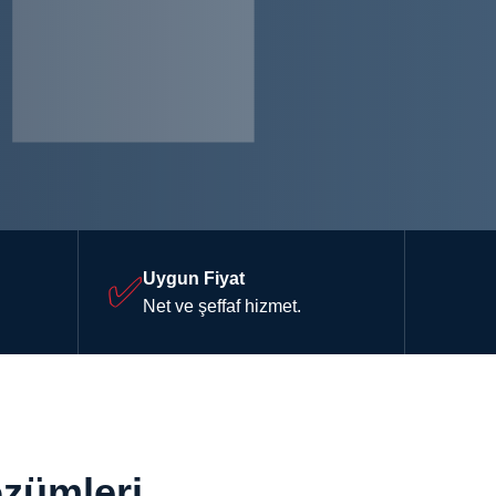
✅
Uygun Fiyat
Net ve şeffaf hizmet.
zümleri