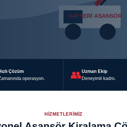
Hızlı Çözüm
👥
Uzman Ekip
Zamanında operasyon.
Deneyimli kadro.
HIZMETLERIMIZ
yonel Asansör Kiralama Çö