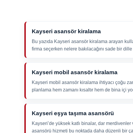
planlama hem zamanı kısaltır hem de bina içi yo
Devamı Oku ›
Kayseri asansör kiralama
Kayseri Felahiye asansör kiralama
Bu yazıda Kayseri asansör kiralama arayan kullanı
Kayseri Felahiye asansör kiralama konusunda ka
firma seçerken nelere bakılacağını sade bir dille
değil; kat bilgisi, cephe uygunluğu, araç konumu
güvenliği de birlikte değerlendirilmelidir. Hizmet 
Devamı Oku ›
Kayseri mobil asansör kiralama
Kayseri mobil asansör kiralama ihtiyacı çoğu zam
planlama hem zamanı kısaltır hem de bina içi yoğ
Kayseri Pınarbaşı asansör kiralama
Bu yazıda Kayseri Pınarbaşı asansör kiralama ara
Kayseri eşya taşıma asansörü
hizmet sürecinin nasıl planlandığını, hangi hazırl
gerektiğini ve doğru firma seçerken nelere bakıla
Kayseri’de yüksek katlı binalar, dar merdivenler 
Devamı Oku ›
asansörü hizmeti bu noktada daha düzenli bir ça