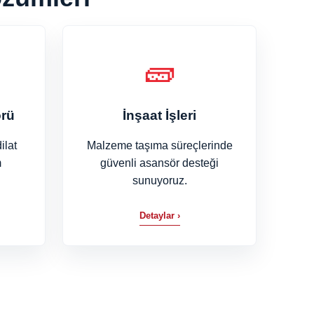
🧱
rü
İnşaat İşleri
ilat
Malzeme taşıma süreçlerinde
m
güvenli asansör desteği
sunuyoruz.
Detaylar ›