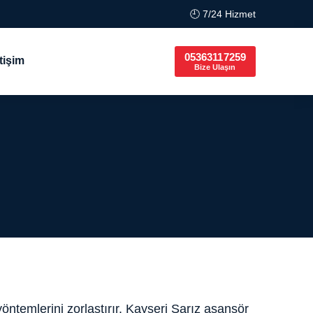
🕘 7/24 Hizmet
05363117259
etişim
Bize Ulaşın
öntemlerini zorlaştırır. Kayseri Sarız asansör