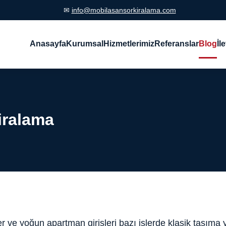
✉
info@mobilasansorkiralama.com
Anasayfa
Kurumsal
Hizmetlerimiz
Referanslar
Blog
İl
iralama
r ve yoğun apartman girişleri bazı işlerde klasik taşıma y