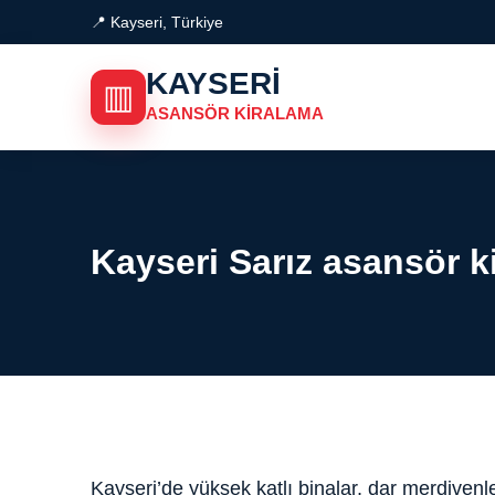
📍 Kayseri, Türkiye
KAYSERI
▥
ASANSÖR KIRALAMA
Kayseri Sarız asansör k
Kayseri’de yüksek katlı binalar, dar merdivenle